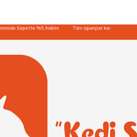
epette %5 İndirim
Tüm siparişler kedinize özel, özenli paketl