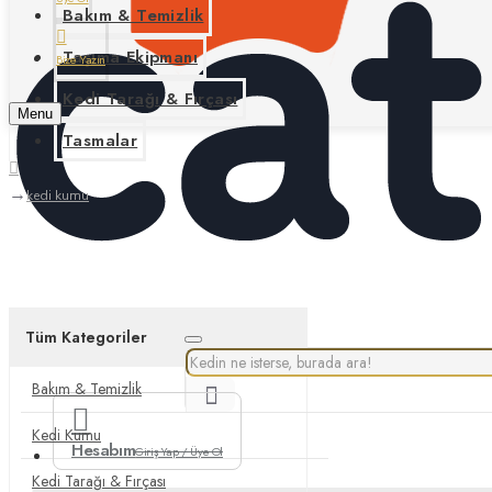
Bakım & Temizlik
Taşıma Ekipmanı
Bize Yazın
Kedi Tarağı & Fırçası
Menu
Tasmalar
kedi kumu
Tüm Kategoriler
Bakım & Temizlik
Kedi Kumu
Hesabım
Giriş Yap / Üye Ol
Kedi Tarağı & Fırçası