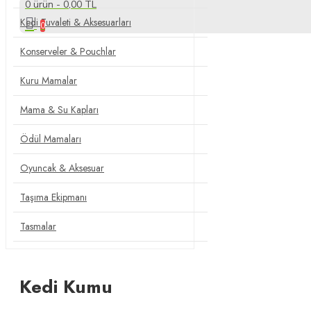
0 ürün - 0,00 TL
Kedi Tuvaleti & Aksesuarları
0
Konserveler & Pouchlar
Kuru Mamalar
Mama & Su Kapları
Ödül Mamaları
Oyuncak & Aksesuar
Taşıma Ekipmanı
Tasmalar
Kedi Kumu