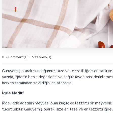
0 ürün - 0,00 TL
0
2 Comment(s)
588 View(s)
Guruyemiş olarak sunduğumuz taze ve lezzetli iğdeler, tatlı ve sağ
yazıda, iğdenin besin değerlerini ve sağlık faydalarını derinlem
herkes tarafından sevildiğini anlatacağız.
İğde Nedir?
İğde, iğde ağacının meyvesi olan küçük ve lezzetli bir meyvedi
tüketilebilir. Guruyemiş olarak, size en taze ve en lezzetli iğde