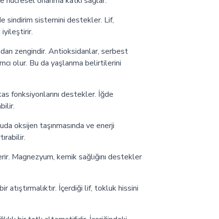
e hücresel onarıma katkı sağlar.
e sindirim sistemini destekler. Lif,
iyileştirir.
ndan zengindir. Antioksidanlar, serbest
mcı olur. Bu da yaşlanma belirtilerini
as fonksiyonlarını destekler. İğde
ilir.
cuda oksijen taşınmasında ve enerji
ırabilir.
rir. Magnezyum, kemik sağlığını destekler
 atıştırmalıktır. İçerdiği lif, tokluk hissini