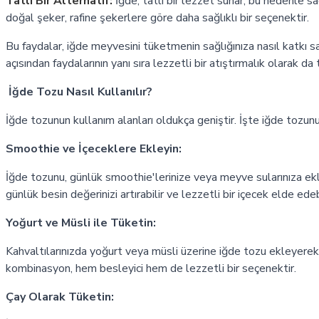
Tatlı Bir Alternatif:
İğde, tatlı bir lezzet sunar, bu nedenle sağlı
doğal şeker, rafine şekerlere göre daha sağlıklı bir seçenektir.
Bu faydalar, iğde meyvesini tüketmenin sağlığınıza nasıl katkı s
açısından faydalarının yanı sıra lezzetli bir atıştırmalık olarak da t
İğde Tozu Nasıl Kullanılır?
İğde tozunun kullanım alanları oldukça geniştir. İşte iğde tozun
Smoothie ve İçeceklere Ekleyin:
İğde tozunu, günlük smoothie'lerinize veya meyve sularınıza ekl
günlük besin değerinizi artırabilir ve lezzetli bir içecek elde edebi
Yoğurt ve Müsli ile Tüketin:
Kahvaltılarınızda yoğurt veya müsli üzerine iğde tozu ekleyerek s
kombinasyon, hem besleyici hem de lezzetli bir seçenektir.
Çay Olarak Tüketin: