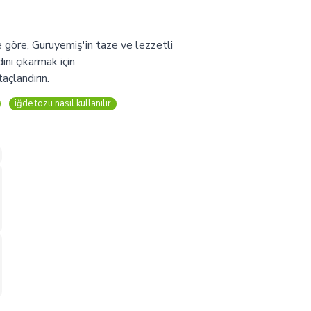
ze göre, Guruyemiş'in taze ve lezzetli
ını çıkarmak için
açlandırın.
iğde tozu nasıl kullanılır