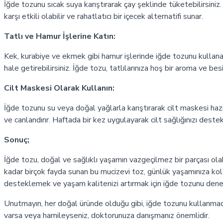
İğde tozunu sıcak suya karıştırarak çay şeklinde tüketebilirsiniz
karşı etkili olabilir ve rahatlatıcı bir içecek alternatifi sunar.
Tatlı ve Hamur İşlerine Katın:
Kek, kurabiye ve ekmek gibi hamur işlerinde iğde tozunu kullanar
hale getirebilirsiniz. İğde tozu, tatlılarınıza hoş bir aroma ve bes
Cilt Maskesi Olarak Kullanın:
İğde tozunu su veya doğal yağlarla karıştırarak cilt maskesi hazır
ve canlandırır. Haftada bir kez uygulayarak cilt sağlığınızı destek
Sonuç;
İğde tozu, doğal ve sağlıklı yaşamın vazgeçilmez bir parçası olabi
kadar birçok fayda sunan bu mucizevi toz, günlük yaşamınıza kolay
desteklemek ve yaşam kalitenizi artırmak için iğde tozunu deney
Unutmayın, her doğal üründe olduğu gibi, iğde tozunu kullanmad
varsa veya hamileyseniz, doktorunuza danışmanız önemlidir.