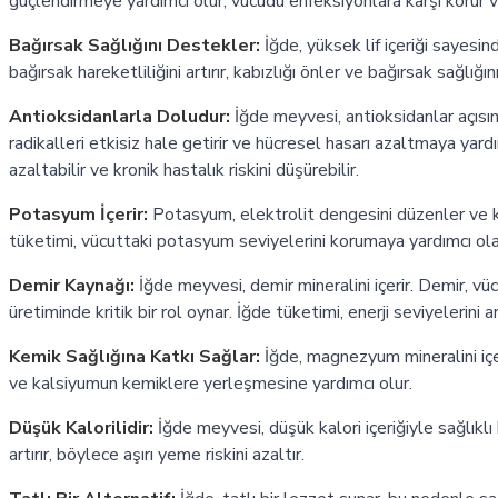
güçlendirmeye yardımcı olur, vücudu enfeksiyonlara karşı korur v
Bağırsak Sağlığını Destekler:
İğde, yüksek lif içeriği sayesind
bağırsak hareketliliğini artırır, kabızlığı önler ve bağırsak sağlığını 
Antioksidanlarla Doludur:
İğde meyvesi, antioksidanlar açısı
radikalleri etkisiz hale getirir ve hücresel hasarı azaltmaya yardı
azaltabilir ve kronik hastalık riskini düşürebilir.
Potasyum İçerir:
Potasyum, elektrolit dengesini düzenler ve k
tüketimi, vücuttaki potasyum seviyelerini korumaya yardımcı olab
Demir Kaynağı:
İğde meyvesi, demir mineralini içerir. Demir, vü
üretiminde kritik bir rol oynar. İğde tüketimi, enerji seviyelerini art
Kemik Sağlığına Katkı Sağlar:
İğde, magnezyum mineralini içe
ve kalsiyumun kemiklere yerleşmesine yardımcı olur.
Düşük Kalorilidir:
İğde meyvesi, düşük kalori içeriğiyle sağlıklı bir
artırır, böylece aşırı yeme riskini azaltır.