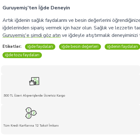
Guruyemiş'ten İğde Deneyin
Artık iğdenin sağlık faydalarını ve besin değerlerini öğrendiğini
iğdelerinden sipariş vermek için hazır olun. Sağlık ve lezzetin tad
Guruyemiş'e şimdi göz atın
ve iğdeyle atıştırmalık deneyiminizi t
Etiketler:
iğde faydaları
iğde besin değerleri
iğdenin faydaları
iğde tozu faydaları
500 TL Üzeri Alışverişlerde Ücretsiz Kargo
Tüm Kredi Kartlarına 12 Taksit İmkanı