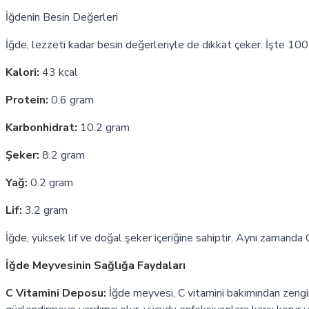
İğdenin Besin Değerleri
İğde, lezzeti kadar besin değerleriyle de dikkat çeker. İşte 100
Kalori:
43 kcal
Protein:
0.6 gram
Karbonhidrat:
10.2 gram
Şeker:
8.2 gram
Yağ:
0.2 gram
Lif:
3.2 gram
İğde, yüksek lif ve doğal şeker içeriğine sahiptir. Aynı zamanda
İğde Meyvesinin Sağlığa Faydaları
C Vitamini Deposu:
İğde meyvesi, C vitamini bakımından zengind