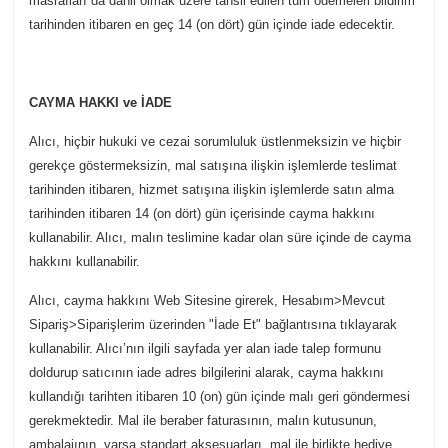
masrafları da dâhil olmak üzere tahsil edilen tüm ödemeleri bildirim
tarihinden itibaren en geç 14 (on dört) gün içinde iade edecektir.
CAYMA HAKKI ve İADE
Alıcı, hiçbir hukuki ve cezai sorumluluk üstlenmeksizin ve hiçbir
gerekçe göstermeksizin, mal satışına ilişkin işlemlerde teslimat
tarihinden itibaren, hizmet satışına ilişkin işlemlerde satın alma
tarihinden itibaren 14 (on dört) gün içerisinde cayma hakkını
kullanabilir. Alıcı, malın teslimine kadar olan süre içinde de cayma
hakkını kullanabilir.
Alıcı, cayma hakkını Web Sitesine girerek, Hesabım>Mevcut
Sipariş>Siparişlerim üzerinden "İade Et" bağlantısına tıklayarak
kullanabilir. Alıcı’nın ilgili sayfada yer alan iade talep formunu
doldurup satıcının iade adres bilgilerini alarak, cayma hakkını
kullandığı tarihten itibaren 10 (on) gün içinde malı geri göndermesi
gerekmektedir. Mal ile beraber faturasının, malın kutusunun,
ambalajının, varsa standart aksesuarları, mal ile birlikte hediye