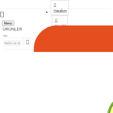
Hesabım
Menu
Üye Ol
Bize Yazın