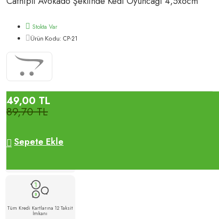
Catnipli Avokado Şeklinde Kedi Oyuncağı 4,5x6cm
Stokta Var
CP-21
Ürün Kodu:
49,00 TL
89,70 TL
Sepete Ekle
500 TL Üzeri Alışverişlerde
Ücretsiz Kargo
Tüm Kredi Kartlarına 12 Taksit
İmkanı