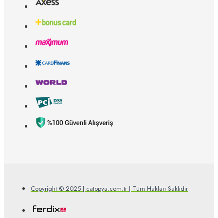
Copyright © 2025 | catopya.com.tr | Tüm Hakları Saklıdır