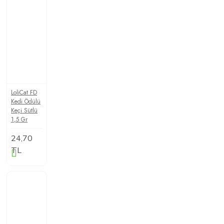
LoliCat FD
Kedi Ödülü
Keçi Sütlü
1,5 Gr
24,70
TL