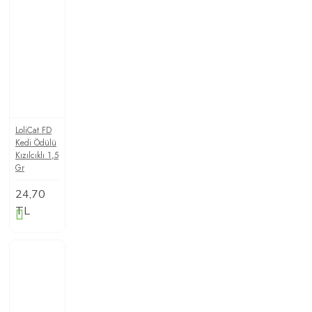
LoliCat FD
Kedi Ödülü
Kızılcıklı 1,5
Gr
24,70
TL