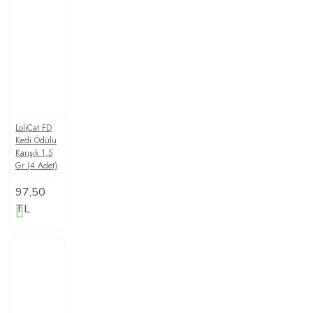
LoliCat FD
Kedi Ödülü
Karışık 1,5
Gr (4 Adet)
97,50
TL