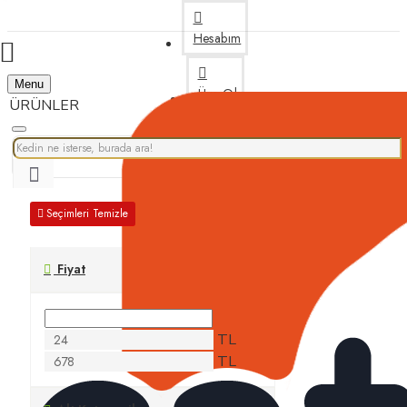
Hesabım
Menu
Üye Ol
Bize Yazın
Seçimleri Temizle
Fiyat
TL
TL