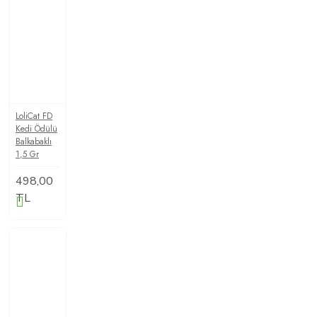
LoliCat FD
Kedi Ödülü
Balkabaklı
1,5 Gr
498,00
TL