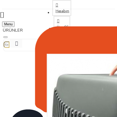
Hesabım
Menu
Üye Ol
Bize Yazın