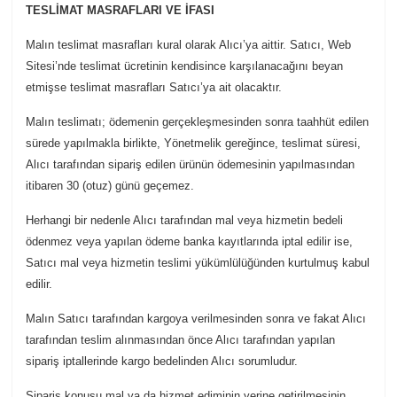
TESLİMAT MASRAFLARI VE İFASI
Malın teslimat masrafları kural olarak Alıcı’ya aittir. Satıcı, Web
Sitesi’nde teslimat ücretinin kendisince karşılanacağını beyan
etmişse teslimat masrafları Satıcı’ya ait olacaktır.
Malın teslimatı; ödemenin gerçekleşmesinden sonra taahhüt edilen
sürede yapılmakla birlikte, Yönetmelik gereğince, teslimat süresi,
Alıcı tarafından sipariş edilen ürünün ödemesinin yapılmasından
itibaren 30 (otuz) günü geçemez.
Herhangi bir nedenle Alıcı tarafından mal veya hizmetin bedeli
ödenmez veya yapılan ödeme banka kayıtlarında iptal edilir ise,
Satıcı mal veya hizmetin teslimi yükümlülüğünden kurtulmuş kabul
edilir.
Malın Satıcı tarafından kargoya verilmesinden sonra ve fakat Alıcı
tarafından teslim alınmasından önce Alıcı tarafından yapılan
sipariş iptallerinde kargo bedelinden Alıcı sorumludur.
Sipariş konusu mal ya da hizmet ediminin yerine getirilmesinin