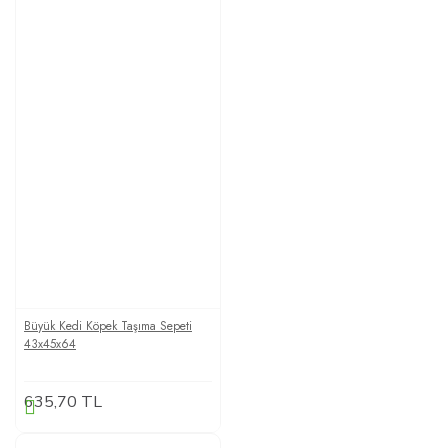
Büyük Kedi Köpek Taşıma Sepeti
43x45x64
635,70 TL