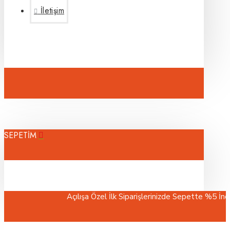
İletişim
SEPETİM
Açılışa Özel İlk Siparişlerinizde Sepette %5 İndirim
Tüm s