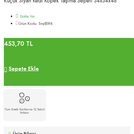
Küçük Siyah Kedi Köpek Taşıma Sepeti 34x34x48
Stokta Var
Sny5096
Ürün Kodu:
453,70 TL
Sepete Ekle
500 TL Üzeri Alışverişlerde
Ücretsiz Kargo
Tüm Kredi Kartlarına 12 Taksit
İmkanı
Ürün Bilgisi