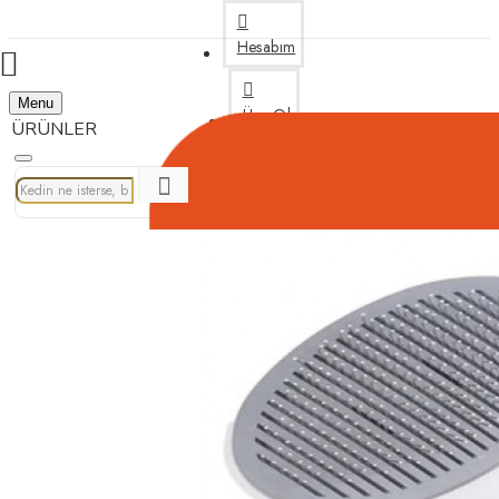
Hesabım
Menu
Üye Ol
Bize Yazın