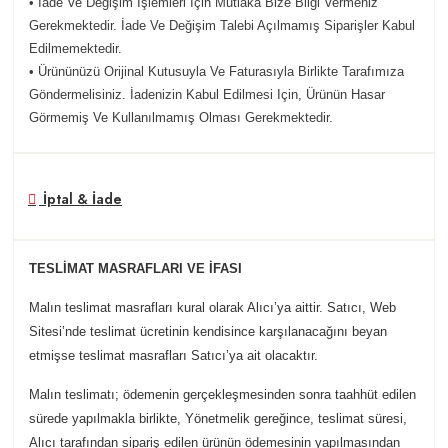
• İade Ve Değişim Işlemleri Için Mutlaka Bize Bilgi Vermeniz
Gerekmektedir. İade Ve Değişim Talebi Açılmamış Siparişler Kabul
Edilmemektedir.
• Ürününüzü Orijinal Kutusuyla Ve Faturasıyla Birlikte Tarafımıza
Göndermelisiniz. İadenizin Kabul Edilmesi Için, Ürünün Hasar
Görmemiş Ve Kullanılmamış Olması Gerekmektedir.
İptal & İade
TESLİMAT MASRAFLARI VE İFASI
Malın teslimat masrafları kural olarak Alıcı’ya aittir. Satıcı, Web
Sitesi’nde teslimat ücretinin kendisince karşılanacağını beyan
etmişse teslimat masrafları Satıcı’ya ait olacaktır.
Malın teslimatı; ödemenin gerçekleşmesinden sonra taahhüt edilen
sürede yapılmakla birlikte, Yönetmelik gereğince, teslimat süresi,
Alıcı tarafından sipariş edilen ürünün ödemesinin yapılmasından