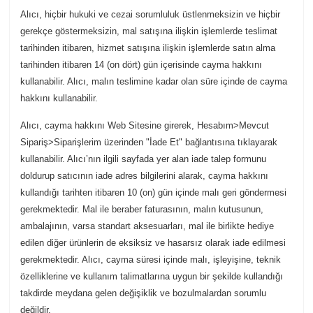
Alıcı, hiçbir hukuki ve cezai sorumluluk üstlenmeksizin ve hiçbir
gerekçe göstermeksizin, mal satışına ilişkin işlemlerde teslimat
tarihinden itibaren, hizmet satışına ilişkin işlemlerde satın alma
tarihinden itibaren 14 (on dört) gün içerisinde cayma hakkını
kullanabilir. Alıcı, malın teslimine kadar olan süre içinde de cayma
hakkını kullanabilir.
Alıcı, cayma hakkını Web Sitesine girerek, Hesabım>Mevcut
Sipariş>Siparişlerim üzerinden "İade Et" bağlantısına tıklayarak
kullanabilir. Alıcı’nın ilgili sayfada yer alan iade talep formunu
doldurup satıcının iade adres bilgilerini alarak, cayma hakkını
kullandığı tarihten itibaren 10 (on) gün içinde malı geri göndermesi
gerekmektedir. Mal ile beraber faturasının, malın kutusunun,
ambalajının, varsa standart aksesuarları, mal ile birlikte hediye
edilen diğer ürünlerin de eksiksiz ve hasarsız olarak iade edilmesi
gerekmektedir. Alıcı, cayma süresi içinde malı, işleyişine, teknik
özelliklerine ve kullanım talimatlarına uygun bir şekilde kullandığı
takdirde meydana gelen değişiklik ve bozulmalardan sorumlu
değildir.