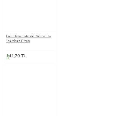
Evcil Hayvan Mendilli Silikon Tüy
Temizleme Fırçası
141,70 TL