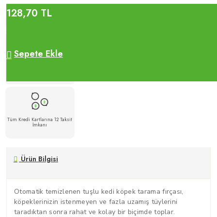
128,70 TL
Sepete Ekle
500 TL Üzeri Alışverişlerde
Ücretsiz Kargo
Tüm Kredi Kartlarına 12 Taksit
İmkanı
Ürün Bilgisi
Otomatik temizlenen tuşlu kedi köpek tarama fırçası,
köpeklerinizin istenmeyen ve fazla uzamış tüylerini
taradıktan sonra rahat ve kolay bir biçimde toplar.