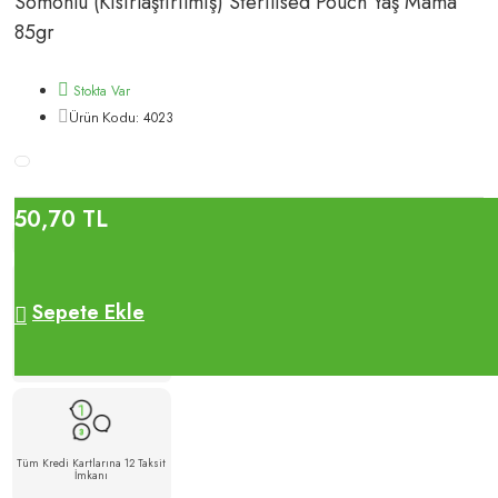
Somonlu (Kısırlaştırılmış) Sterilised Pouch Yaş Mama
85gr
Stokta Var
4023
Ürün Kodu:
50,70 TL
Sepete Ekle
500 TL Üzeri Alışverişlerde
Ücretsiz Kargo
Tüm Kredi Kartlarına 12 Taksit
İmkanı