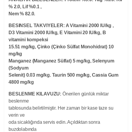
% 2.0, Lif %0.1 ,
Nem % 82.0.
BESINSEL TAKVIYELER: A Vitamini 2000 IU/kg ,
D3 Vitamini 2000 IU/kg, E Vitamini 20 IU/kg, B
vitamini kompeksi
15.51 mg/kg, Çinko (Çinko Sülfat Monohidrat) 10
mg/kg
Manganez (Manganez Sülfat) 5 mg/kg, Selenyum
(Sodyum
Selenit) 0.03 mg/kg. Taurin 500 mg/kg, Cassia Gum
4800 mg/kg
BESLENME KILAVUZU:
Önerilen günlük miktar
beslenme
tablosunda belirtilmiştir. Her zaman bir kase taze su
verin ve
oda sicaklığında servis edin. Açıldıktan sonra
buzdolabında