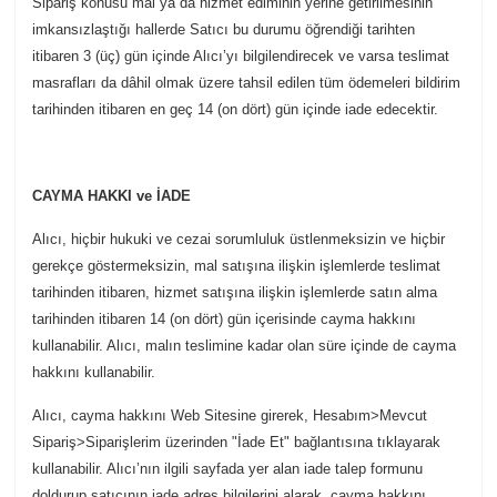
Sipariş konusu mal ya da hizmet ediminin yerine getirilmesinin
imkansızlaştığı hallerde Satıcı bu durumu öğrendiği tarihten
itibaren 3 (üç) gün içinde Alıcı’yı bilgilendirecek ve varsa teslimat
masrafları da dâhil olmak üzere tahsil edilen tüm ödemeleri bildirim
tarihinden itibaren en geç 14 (on dört) gün içinde iade edecektir.
CAYMA HAKKI ve İADE
Alıcı, hiçbir hukuki ve cezai sorumluluk üstlenmeksizin ve hiçbir
gerekçe göstermeksizin, mal satışına ilişkin işlemlerde teslimat
tarihinden itibaren, hizmet satışına ilişkin işlemlerde satın alma
tarihinden itibaren 14 (on dört) gün içerisinde cayma hakkını
kullanabilir. Alıcı, malın teslimine kadar olan süre içinde de cayma
hakkını kullanabilir.
Alıcı, cayma hakkını Web Sitesine girerek, Hesabım>Mevcut
Sipariş>Siparişlerim üzerinden "İade Et" bağlantısına tıklayarak
kullanabilir. Alıcı’nın ilgili sayfada yer alan iade talep formunu
doldurup satıcının iade adres bilgilerini alarak, cayma hakkını