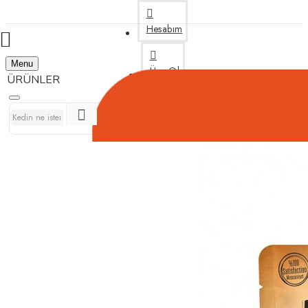
Hesabım
Menu
Üye Ol
Bize Yazın