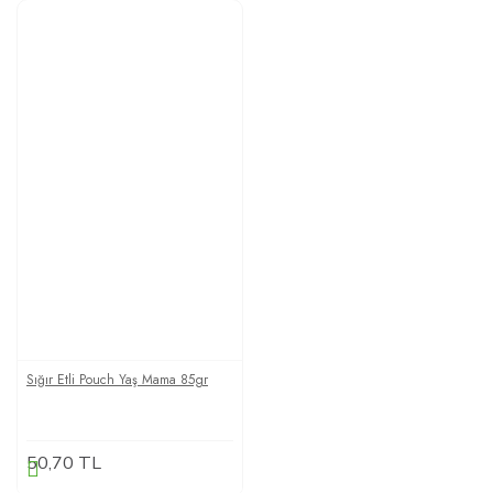
Sığır Etli Pouch Yaş Mama 85gr
50,70 TL