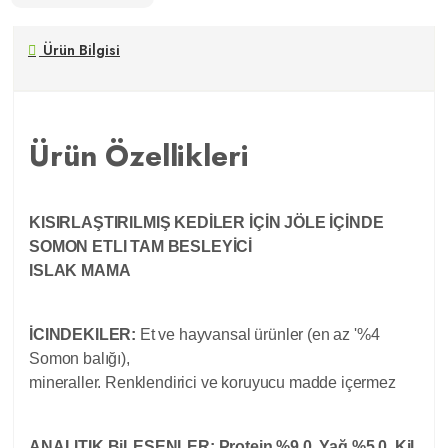
Ürün Bilgisi
Ürün Özellikleri
KISIRLAŞTIRILMIŞ KEDİLER İÇİN JÖLE İÇİNDE
SOMON ETLI TAM BESLEYİCİ
ISLAK MAMA
İCINDEKILER:
Et ve hayvansal ürünler (en az '%4
Somon balığı),
mineraller. Renklendirici ve koruyucu madde içermez
ANALITIK BiLESENLER:
Protein %9.0. Yağ %5.0. Kil