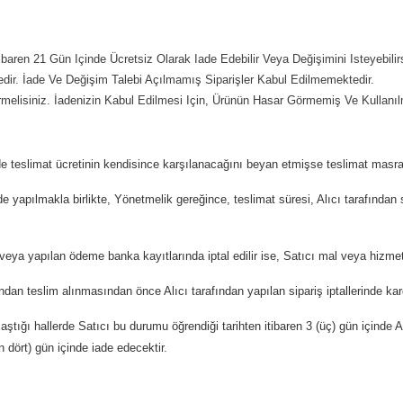
baren 21 Gün Içinde Ücretsiz Olarak Iade Edebilir Veya Değişimini Isteyebilirs
edir. İade Ve Değişim Talebi Açılmamış Siparişler Kabul Edilmemektedir.
ermelisiniz. İadenizin Kabul Edilmesi Için, Ürünün Hasar Görmemiş Ve Kulla
nde teslimat ücretinin kendisince karşılanacağını beyan etmişse teslimat masrafl
yapılmakla birlikte, Yönetmelik gereğince, teslimat süresi, Alıcı tarafından 
eya yapılan ödeme banka kayıtlarında iptal edilir ise, Satıcı mal veya hizmet
ndan teslim alınmasından önce Alıcı tarafından yapılan sipariş iptallerinde ka
tığı hallerde Satıcı bu durumu öğrendiği tarihten itibaren 3 (üç) gün içinde Al
n dört) gün içinde iade edecektir.