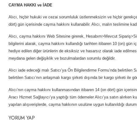
CAYMA HAKKI ve İADE
Alıcı, hiçbir hukuki ve cezai sorumluluk üstlenmeksizin ve hiçbir gerekçe 
dört) gün içerisinde cayma hakkını kullanabilir. Alıcı, malın teslimine ka
Alıcı, cayma hakkını Web Sitesine girerek, Hesabım>Mevcut Sipariş>Sipariş
bilgilerini alarak, cayma hakkını kullandığı tarihten itibaren 10 (on) gün
hediye edilen diğer ürünlerin de eksiksiz ve hasarsız olarak iade edilmesi
meydana gelen değişiklik ve bozulmalardan sorumlu değildir.
Alıcı iade edeceği malı Satıcı’ya Ön Bilgilendirme Formu’nda belirtilen Sa
belirtilen Satıcı’nın anlaşmalı kargo şirketi dışında bir kargo şirketi il
Alıcı’nın cayma hakkını kullanmasından itibaren 14 (on dört) gün içerisinde 
Aracı Hizmet Sağlayıcı’ya yaptığı tüm ödemeler Alıcı’ya satın alırken ku
yapılan alışverişlerde, cayma hakkının usulüne uygun kullanıldığı durumlard
YORUM YAP