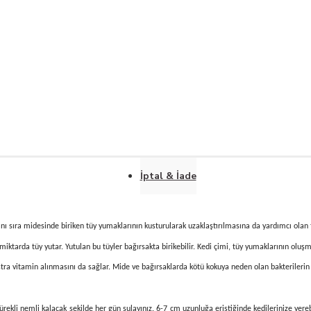
İptal & İade
anı sıra midesinde biriken tüy yumaklarının kusturularak uzaklaştırılmasına da yardımcı olan t
 miktarda tüy yutar. Yutulan bu tüyler bağırsakta birikebilir. Kedi çimi, tüy yumaklarının ol
stra vitamin alınmasını da sağlar. Mide ve bağırsaklarda kötü kokuya neden olan bakterilerin
. Sürekli nemli kalacak şekilde her gün sulayınız. 6-7 cm uzunluğa eriştiğinde kedilerinize vere