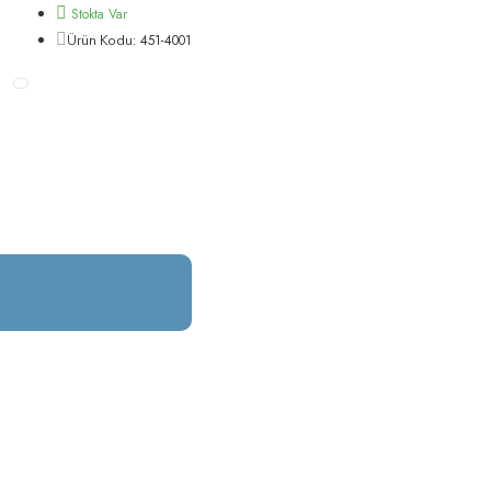
Stokta Var
451-4001
Ürün Kodu: