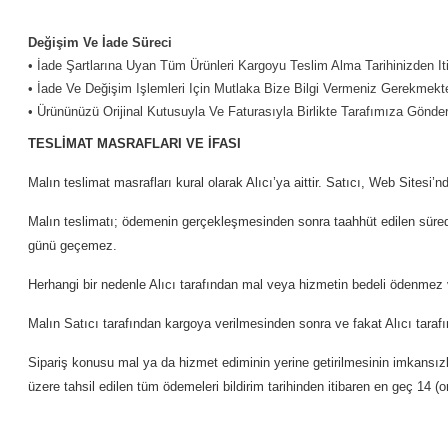
Değişim Ve İade Süreci
• İade Şartlarına Uyan Tüm Ürünleri Kargoyu Teslim Alma Tarihinizden Iti
• İade Ve Değişim Işlemleri Için Mutlaka Bize Bilgi Vermeniz Gerekmekt
• Ürününüzü Orijinal Kutusuyla Ve Faturasıyla Birlikte Tarafımıza Gönd
TESLİMAT MASRAFLARI VE İFASI
Malın teslimat masrafları kural olarak Alıcı’ya aittir. Satıcı, Web Sitesi’
Malın teslimatı; ödemenin gerçekleşmesinden sonra taahhüt edilen sürede 
günü geçemez.
Herhangi bir nedenle Alıcı tarafından mal veya hizmetin bedeli ödenmez v
Malın Satıcı tarafından kargoya verilmesinden sonra ve fakat Alıcı tarafı
Sipariş konusu mal ya da hizmet ediminin yerine getirilmesinin imkansızlaş
üzere tahsil edilen tüm ödemeleri bildirim tarihinden itibaren en geç 14 (o