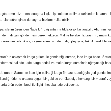
göstermeksizin, mal satışına ilişkin işlemlerde teslimat tarihinden itibaren, hi
dar olan süre içinde de cayma hakkını kullanabilir.
lerim üzerinden "İade Et" bağlantısına tıklayarak kullanabilir. Alıcı’nın ilgi
 içinde malı geri göndermesi gerekmektedir. Mal ile beraber faturasının, malın k
 gerekmektedir. Alıcı, cayma süresi içinde malı, işleyişine, teknik özelliklerin
tıcı’nın anlaşmalı kargo şirketi ile gönderdiği sürece, iade kargo bedeli Satıcı
e göndermesi halinde, iade kargo bedeli ve malın kargo sürecinde uğrayacağı has
(malın Satıcı’nın iade için belirttiği kargo firması aracılığıyla geri gönderilme
llandığı ödeme aracına uygun bir şekilde ve tüketiciye herhangi bir masraf vey
a ürün bedeli kredi ile ilişkili hesaba iade edilecektir.