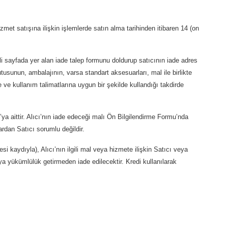
zmet satışına ilişkin işlemlerde satın alma tarihinden itibaren 14 (on
li sayfada yer alan iade talep formunu doldurup satıcının iade adres
utusunun, ambalajının, varsa standart aksesuarları, mal ile birlikte
e ve kullanım talimatlarına uygun bir şekilde kullandığı takdirde
’ya aittir. Alıcı’nın iade edeceği malı Ön Bilgilendirme Formu’nda
ardan Satıcı sorumlu değildir.
si kaydıyla), Alıcı’nın ilgili mal veya hizmete ilişkin Satıcı veya
a yükümlülük getirmeden iade edilecektir. Kredi kullanılarak