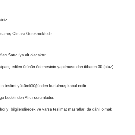
iniz.
nılmamış Olması Gerekmektedir.
arı Satıcı’ya ait olacaktır.
sipariş edilen ürünün ödemesinin yapılmasından itibaren 30 (otuz)
in teslimi yükümlülüğünden kurtulmuş kabul edilir.
rgo bedelinden Alıcı sorumludur.
ıcı’yı bilgilendirecek ve varsa teslimat masrafları da dâhil olmak