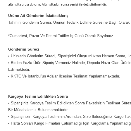
altı hafta arası dayanır. Altı haftadan sonra yenisi ile değiştirilmelidir.
Ürüne Ait Gönderim İstatistikleri;
Tahmini Gönderim Süresi, Ürünün Tedarik Edilme Süresine Bağlı Olarak De
*Cumartesi, Pazar Ve Resmi Tatiller Iş Günü Olarak Sayılmaz.
Gönderim Süreci
• Ürünlerin Gönderim Süreci, Siparişinizi Oluşturduktan Hemen Sonra, Il
• Birden Fazla Ürün Sipariş Vermeniz Halinde, Depoda Hazır Olan Ürünleri
Edilmektedir.
• KKTC Ve İstanbul'un Adalar Ilçesine Teslimat Yapılamamaktadır.
Kargoya Teslim Edildikten Sonra
• Siparişiniz Kargoya Teslim Edildikten Sonra Paketinizin Teslimat Süre
Bir Müdahalemiz Bulunmamaktadır.
• Siparişinizin Kargoya Tesliminin Ardından, Size Ileteceğimiz Kargo Ta
• Hafta Sonları Kargo Firmaları Çalışmadığı Için Kargolama Yapılamadığı