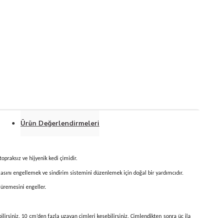
Ürün Değerlendirmeleri
opraksız ve hijyenik kedi çimidir.
uşmasını engellemek ve sindirim sistemini düzenlemek için doğal bir yardımcıdır.
 üremesini engeller.
bilirsiniz. 10 cm’den fazla uzayan çimleri kesebilirsiniz. Çimlendikten sonra üç ila