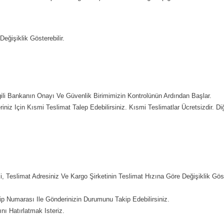
ğişiklik Gösterebilir.
gili Bankanın Onayı Ve Güvenlik Birimimizin Kontrolünün Ardından Başlar.
niz Için Kısmi Teslimat Talep Edebilirsiniz. Kısmi Teslimatlar Ücretsizdir. 
si, Teslimat Adresiniz Ve Kargo Şirketinin Teslimat Hızına Göre Değişiklik Gö
kip Numarası Ile Gönderinizin Durumunu Takip Edebilirsiniz.
nı Hatırlatmak Isteriz.